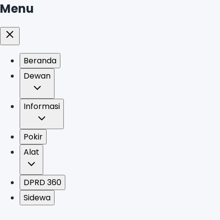
Menu
Beranda
Dewan
Informasi
Pokir
Alat
DPRD 360
Sidewa