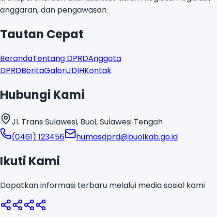
transparansi dan akuntabilitas dalam kegiatan legislasi,
anggaran, dan pengawasan.
Tautan Cepat
Beranda
Tentang DPRD
Anggota
DPRD
Berita
Galeri
JDIH
Kontak
Hubungi Kami
Jl. Trans Sulawesi, Buol, Sulawesi Tengah
(0461) 123456
humasdprd@buolkab.go.id
Ikuti Kami
Dapatkan informasi terbaru melalui media sosial kami