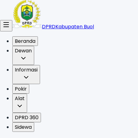
DPRD
Kabupaten Buol
Beranda
Dewan
Informasi
Pokir
Alat
DPRD 360
Sidewa