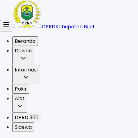
DPRD
Kabupaten Buol
Beranda
Dewan
Informasi
Pokir
Alat
DPRD 360
Sidewa