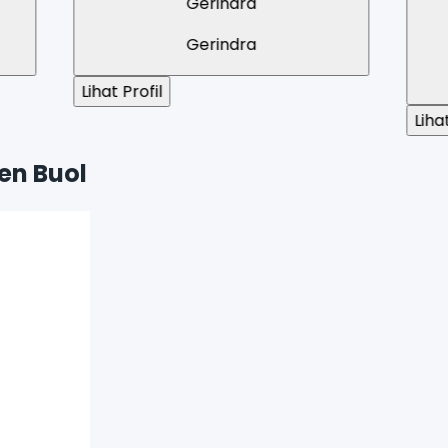
Gerindra
Amanat Nasi
Gerindra
PAN
il
Lihat Profil
en Buol