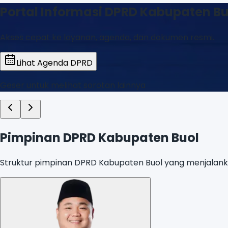
rmasi DPRD Kabupaten Buol
yanan, agenda, dan dokumen resmi.
DPRD
t sorotan lainnya
Pimpinan DPRD Kabupaten Buol
Struktur pimpinan DPRD Kabupaten Buol yang menjalankan