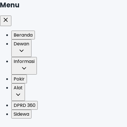
Menu
Beranda
Dewan
Informasi
Pokir
Alat
DPRD 360
Sidewa