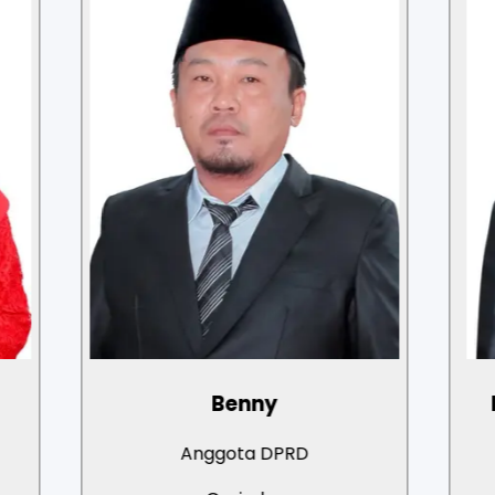
Benny
Fauzul Rachman 
Latjanda, S
Anggota DPRD
Anggota D