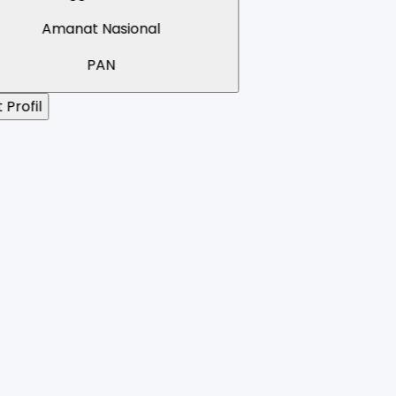
Demokrat Berkarya
onal
Demokrat
Lihat Profil