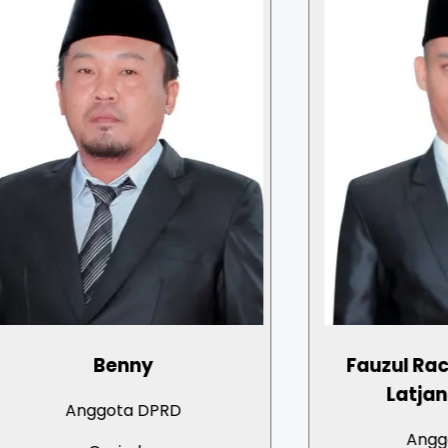
Benny
Fauzul Rachman Zul
Latjanda, S.K
nggota DPRD
Anggota DPRD