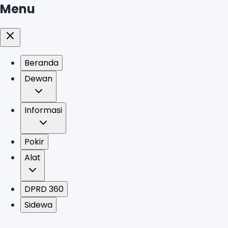
Menu
Beranda
Dewan
Informasi
Pokir
Alat
DPRD 360
Sidewa