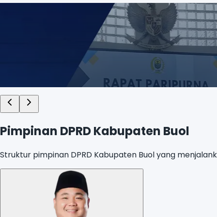
Transparansi Layanan Publik
Pantau kegiatan dan hasil sidang dewan secara daring.
Lihat Agenda DPRD
Geser untuk melihat sorotan lainnya
Pimpinan DPRD Kabupaten Buol
Struktur pimpinan DPRD Kabupaten Buol yang menjalankan