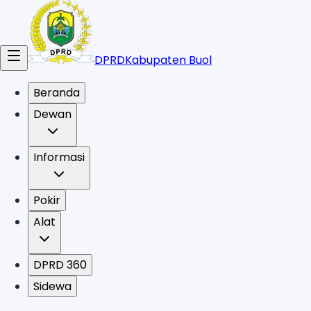
DPRD
Kabupaten Buol
Beranda
Dewan
Informasi
Pokir
Alat
DPRD 360
Sidewa