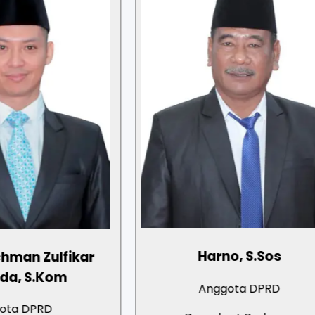
Harno, S.Sos
fikar
om
Anggota DPRD