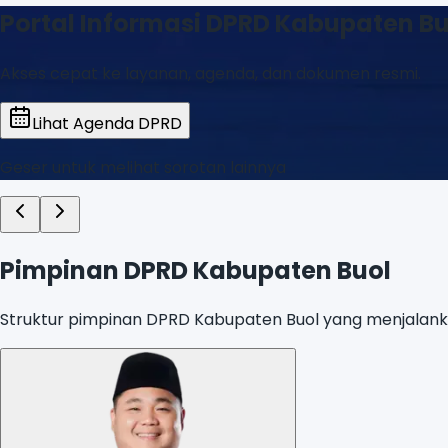
Transparansi Layanan Publik
Pantau kegiatan dan hasil sidang dewan secara daring.
Lihat Agenda DPRD
Geser untuk melihat sorotan lainnya
Pimpinan DPRD Kabupaten Buol
Struktur pimpinan DPRD Kabupaten Buol yang menjalankan