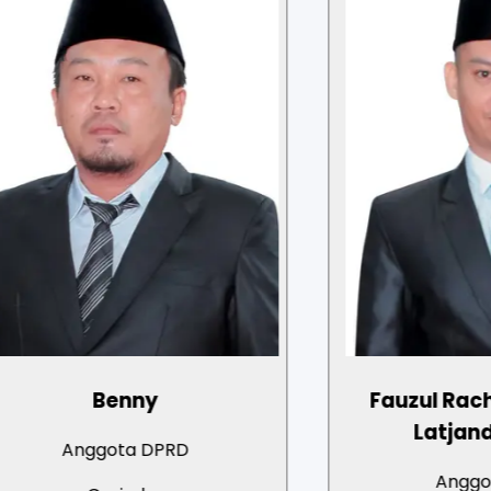
Benny
Fauzul Rachman Zul
Latjanda, S.Ko
ggota DPRD
Anggota DPRD