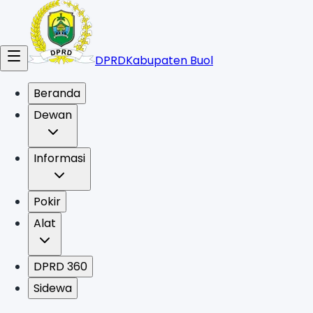
DPRD
Kabupaten Buol
Beranda
Dewan
Informasi
Pokir
Alat
DPRD 360
Sidewa