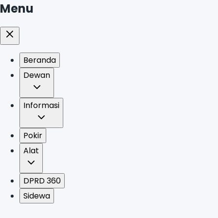
Menu
Beranda
Dewan
Informasi
Pokir
Alat
DPRD 360
Sidewa