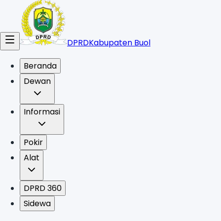
DPRD
Kabupaten Buol
Beranda
Dewan
Informasi
Pokir
Alat
DPRD 360
Sidewa