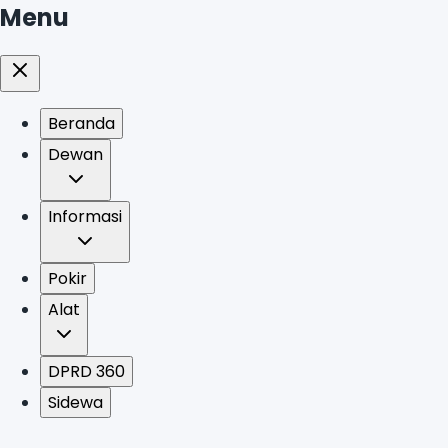
Menu
Beranda
Dewan
Informasi
Pokir
Alat
DPRD 360
Sidewa