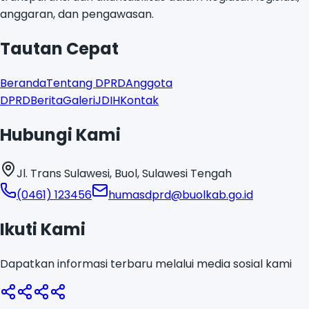
transparansi dan akuntabilitas dalam kegiatan legislasi,
anggaran, dan pengawasan.
Tautan Cepat
Beranda
Tentang DPRD
Anggota
DPRD
Berita
Galeri
JDIH
Kontak
Hubungi Kami
Jl. Trans Sulawesi, Buol, Sulawesi Tengah
(0461) 123456
humasdprd@buolkab.go.id
Ikuti Kami
Dapatkan informasi terbaru melalui media sosial kami